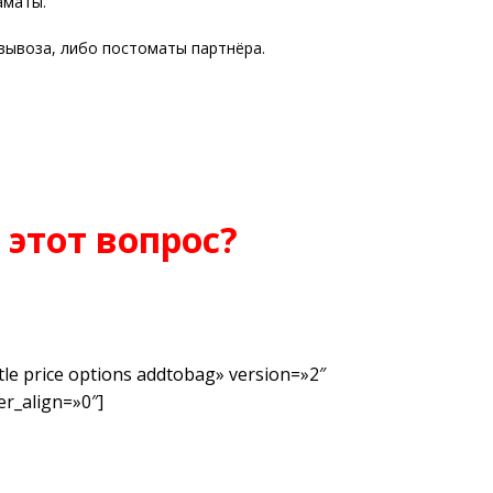
аматы.
вывоза, либо постоматы партнёра.
 этот вопрос?
tle price options addtobag» version=»2″
r_align=»0″]