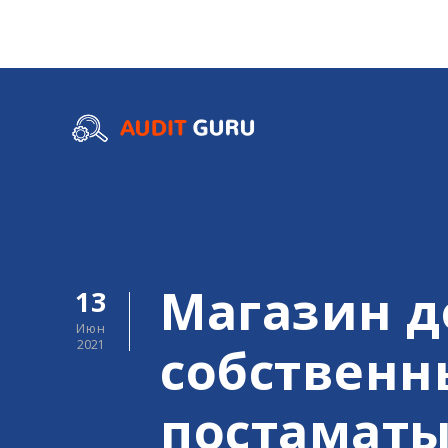
Магазин д
13
Июн
2021
собственн
постаматы