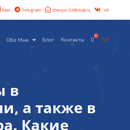
Max
Telegram
zhenya-92@mail.ru
VK
Блог
Контакты
0
₽
Обо Мне
ы в
и, а также в
а. Какие