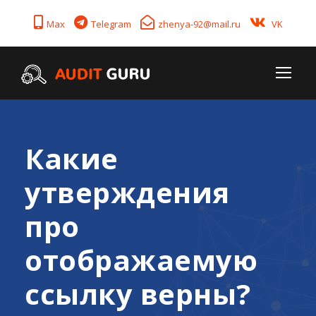
Max
Telegram
zhenya-92@mail.ru
VK
Какие
утверждения
про
отображаемую
ссылку верны?