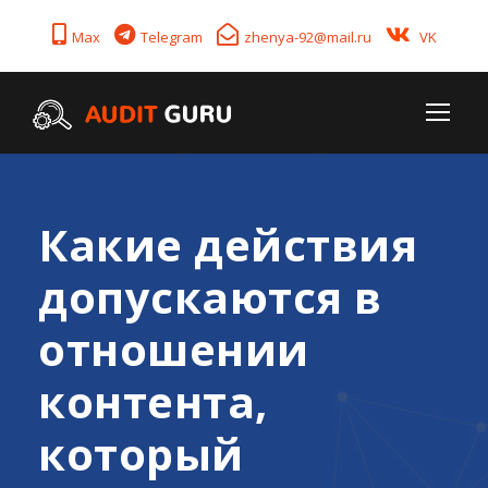
Max
Telegram
zhenya-92@mail.ru
VK
Какие действия
допускаются в
отношении
контента,
который