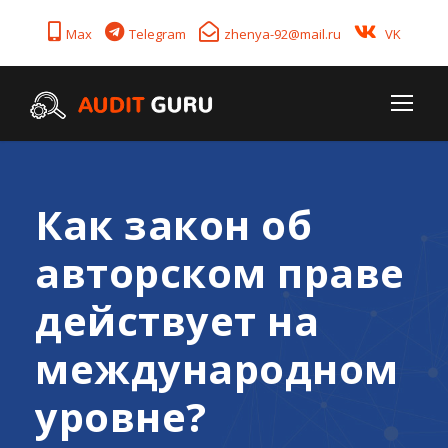
Max
Telegram
zhenya-92@mail.ru
VK
Как закон об
авторском праве
действует на
международном
уровне?