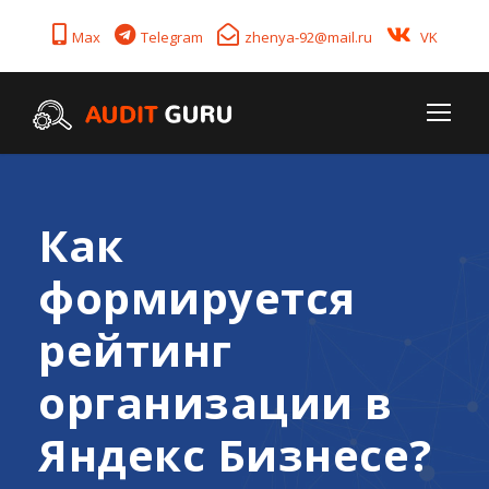
Max
Telegram
zhenya-92@mail.ru
VK
Как
формируется
рейтинг
организации в
Яндекс Бизнесе?