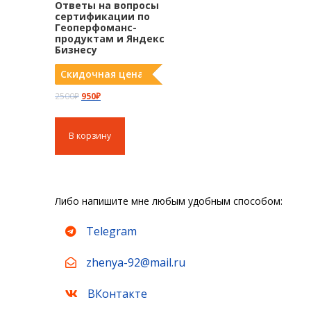
Ответы на вопросы
сертификации по
Геоперфоманс-
продуктам и Яндекс
Бизнесу
Скидочная цена
П
Т
2500
₽
950
₽
е
е
р
к
В корзину
в
у
о
щ
н
а
а
я
Либо напишите мне любым удобным способом:
ч
ц
а
е
Telegram
л
н
zhenya-92@mail.ru
ь
а
н
:
ВКонтакте
а
9