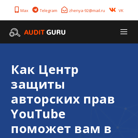
Max
Telegram
zhenya-92@mail.ru
VK
Как Центр
защиты
авторских прав
YouTube
поможет вам в