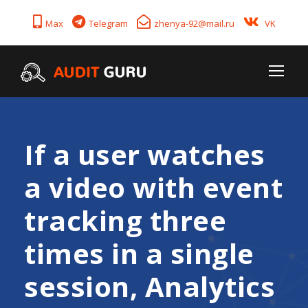
Max
Telegram
zhenya-92@mail.ru
VK
If a user watches
a video with event
tracking three
times in a single
session, Analytics