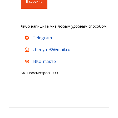
В корзину
в
у
о
щ
н
а
а
я
Либо напишите мне любым удобным способом:
ч
ц
а
е
Telegram
л
н
zhenya-92@mail.ru
ь
а
н
:
ВКонтакте
а
1
я
0
Просмотров:
999
ц
0
е
0
н
₽
а
.
с
о
с