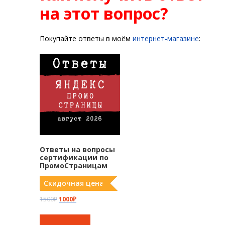
на этот вопрос?
Покупайте ответы в моём
интернет-магазине
:
Ответы на вопросы
сертификации по
ПромоСтраницам
Скидочная цена
П
Т
1500
₽
1000
₽
е
е
р
к