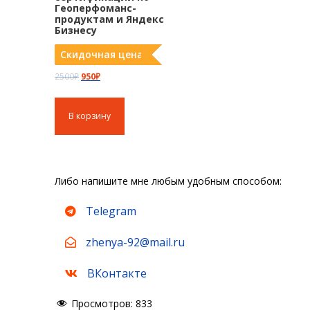
Геоперфоманс-
продуктам и Яндекс
Бизнесу
Скидочная цена
П
Т
2500
₽
950
₽
е
е
р
к
В корзину
в
у
о
щ
н
а
а
я
Либо напишите мне любым удобным способом:
ч
ц
а
е
Telegram
л
н
zhenya-92@mail.ru
ь
а
н
:
ВКонтакте
а
9
я
5
Просмотров:
833
ц
0